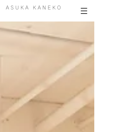
A S U K A K A N E K O